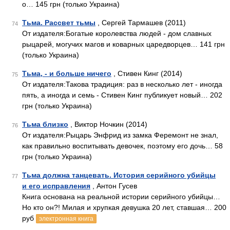
о… 145 грн (только Украина)
Тьма. Рассвет тьмы
, Сергей Тармашев (2011)
74
От издателя:Богатые королевства людей - дом славных
рыцарей, могучих магов и коварных царедворцев… 141 грн
(только Украина)
Тьма, - и больше ничего
, Стивен Кинг (2014)
75
От издателя:Такова традиция: раз в несколько лет - иногда
пять, а иногда и семь - Стивен Кинг публикует новый… 202
грн (только Украина)
Тьма близко
, Виктор Ночкин (2014)
76
От издателя:Рыцарь Энфрид из замка Феремонт не знал,
как правильно воспитывать девочек, поэтому его дочь… 58
грн (только Украина)
Тьма должна танцевать. История серийного убийцы
77
и его исправления
, Антон Гусев
Книга основана на реальной истории серийного убийцы…
Но кто он?! Милая и хрупкая девушка 20 лет, ставшая… 200
руб
электронная книга