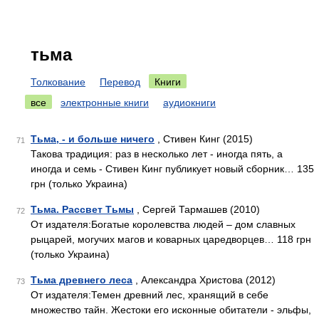
тьма
Толкование
Перевод
Книги
все
электронные книги
аудиокниги
Тьма, - и больше ничего
, Стивен Кинг (2015)
71
Такова традиция: раз в несколько лет - иногда пять, а
иногда и семь - Стивен Кинг публикует новый сборник… 135
грн (только Украина)
Тьма. Рассвет Тьмы
, Сергей Тармашев (2010)
72
От издателя:Богатые королевства людей – дом славных
рыцарей, могучих магов и коварных царедворцев… 118 грн
(только Украина)
Тьма древнего леса
, Александра Христова (2012)
73
От издателя:Темен древний лес, хранящий в себе
множество тайн. Жестоки его исконные обитатели - эльфы,