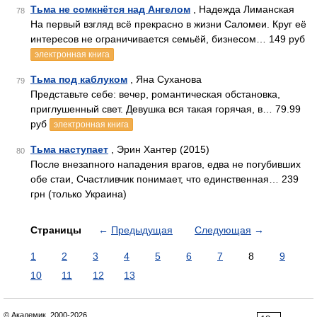
Тьма не сомкнётся над Ангелом
, Надежда Лиманская
78
На первый взгляд всё прекрасно в жизни Саломеи. Круг её
интересов не ограничивается семьёй, бизнесом… 149 руб
электронная книга
Тьма под каблуком
, Яна Суханова
79
Представьте себе: вечер, романтическая обстановка,
приглушенный свет. Девушка вся такая горячая, в… 79.99
руб
электронная книга
Тьма наступает
, Эрин Хантер (2015)
80
После внезапного нападения врагов, едва не погубивших
обе стаи, Счастливчик понимает, что единственная… 239
грн (только Украина)
Страницы
←
Предыдущая
Следующая
→
1
2
3
4
5
6
7
8
9
10
11
12
13
© Академик, 2000-2026